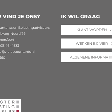
 VIND JE ONS?
IK WIL GRAAG
untants en Belastingadviseurs
KLANT WORDEN
dsweg-Noord 79
mersfoort
WERKEN BIJ VIER
033 464 1333
fo@vieraccountants.nl
ALGEMENE INFORMATI
360