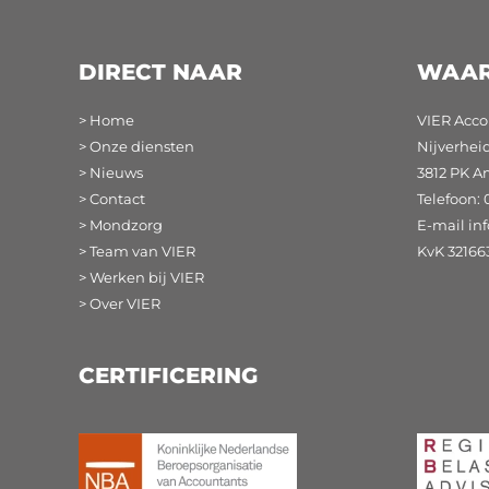
DIRECT NAAR
WAAR
> Home
VIER Acco
> Onze diensten
Nijverhei
> Nieuws
3812 PK A
> Contact
Telefoon: 
> Mondzorg
E-mail
in
> Team van VIER
KvK 32166
> Werken bij VIER
> Over VIER
CERTIFICERING