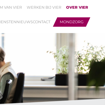
M VAN VIER
WERKEN BIJ VIER
OVER VIER
IENSTEN
NIEUWS
CONTACT
MONDZORG