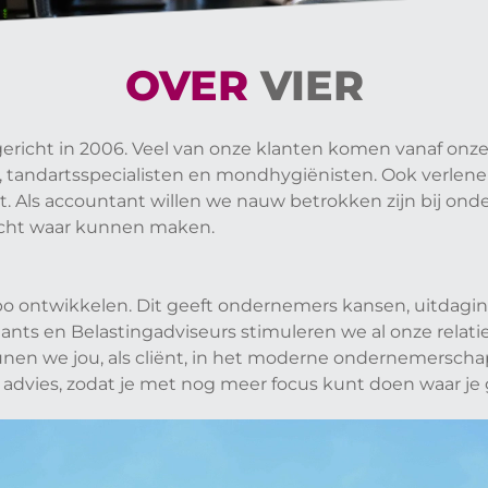
OVER
VIER
ericht in 2006. Veel van onze klanten komen vanaf onz
en, tandartsspecialisten en mondhygiënisten. Ook verlen
rt. Als accountant willen we nauw betrokken zijn bij o
 echt waar kunnen maken.
mpo ontwikkelen. Dit geeft ondernemers kansen, uitdag
ants en Belastingadviseurs stimuleren we al onze relat
en we jou, als cliënt, in het moderne ondernemerschap. W
 advies, zodat je met nog meer focus kunt doen waar j