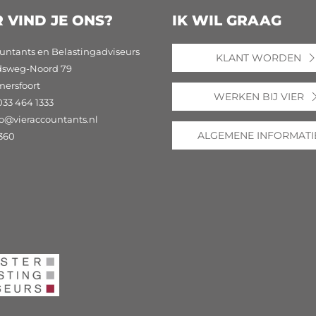
 VIND JE ONS?
IK WIL GRAAG
untants en Belastingadviseurs
KLANT WORDEN
dsweg-Noord 79
mersfoort
WERKEN BIJ VIER
033 464 1333
fo@vieraccountants.nl
ALGEMENE INFORMATI
360