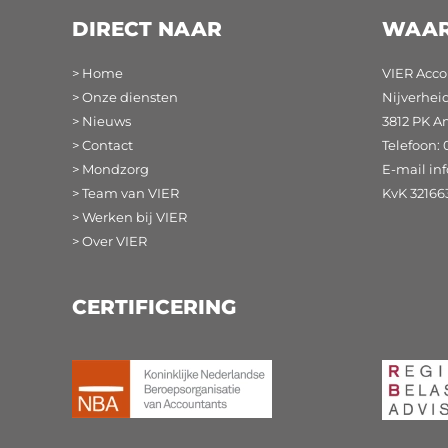
DIRECT NAAR
WAAR
> Home
VIER Acco
> Onze diensten
Nijverhei
> Nieuws
3812 PK A
> Contact
Telefoon: 
> Mondzorg
E-mail
in
> Team van VIER
KvK 32166
> Werken bij VIER
> Over VIER
CERTIFICERING