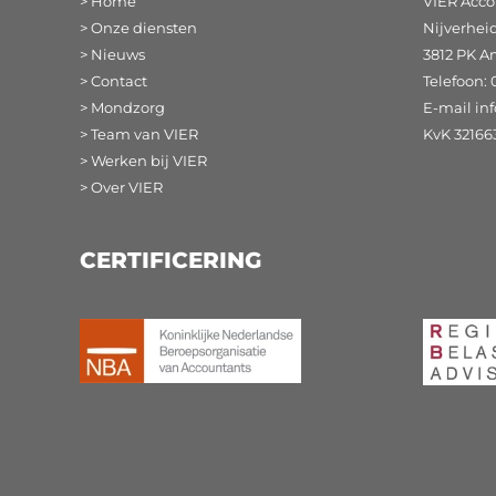
> Home
VIER Acco
> Onze diensten
Nijverhei
> Nieuws
3812 PK A
> Contact
Telefoon: 
> Mondzorg
E-mail
in
> Team van VIER
KvK 32166
> Werken bij VIER
> Over VIER
CERTIFICERING