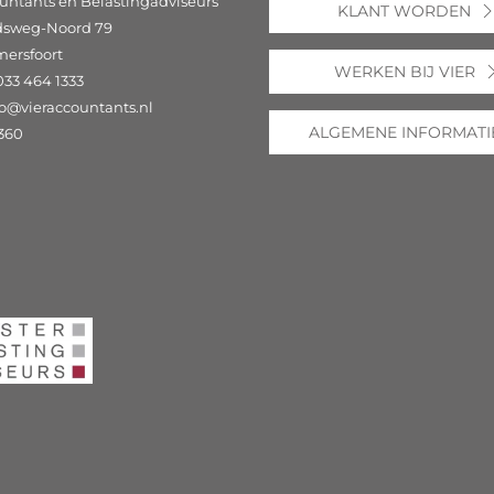
untants en Belastingadviseurs
KLANT WORDEN
dsweg-Noord 79
mersfoort
WERKEN BIJ VIER
033 464 1333
fo@vieraccountants.nl
ALGEMENE INFORMATI
360