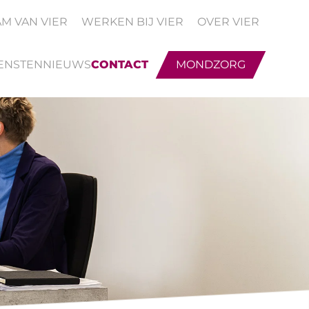
AM VAN VIER
WERKEN BIJ VIER
OVER VIER
ENSTEN
NIEUWS
CONTACT
MONDZORG