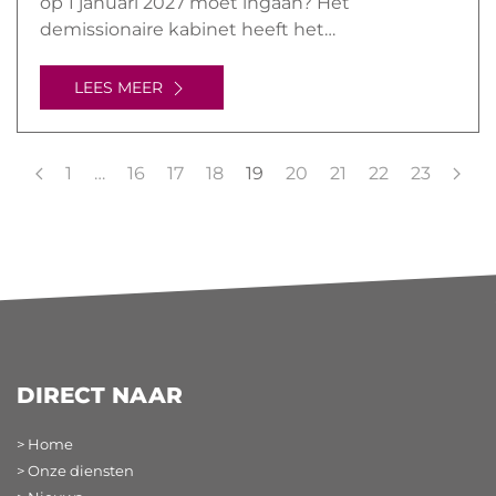
op 1 januari 2027 moet ingaan? Het
demissionaire kabinet heeft het…
LEES MEER
1
…
16
17
18
19
20
21
22
23
DIRECT NAAR
> Home
> Onze diensten