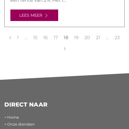
een rente van 2%. Het i…
LEES MEER
1
…
15
16
17
18
19
20
21
…
23
DIRECT NAAR
> Home
> Onze diensten