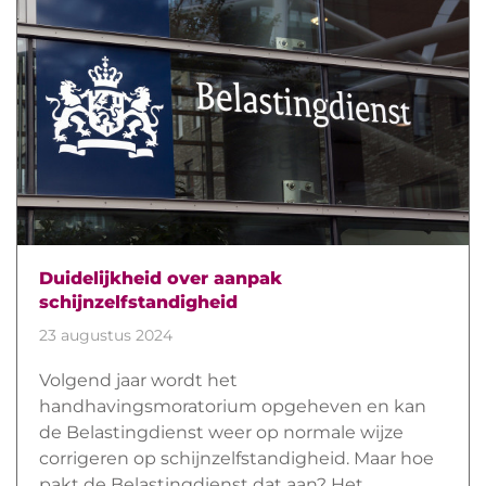
Duidelijkheid over aanpak
schijnzelfstandigheid
23 augustus 2024
Volgend jaar wordt het
handhavingsmoratorium opgeheven en kan
de Belastingdienst weer op normale wijze
corrigeren op schijnzelfstandigheid. Maar hoe
pakt de Belastingdienst dat aan? Het