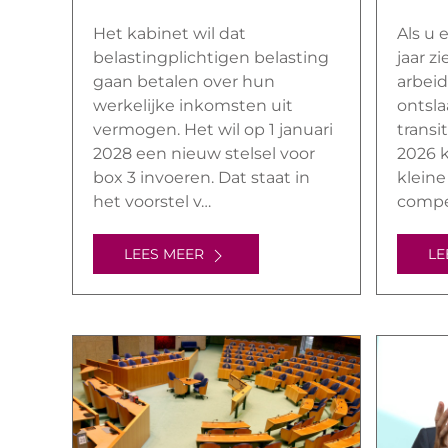
Het kabinet wil dat
Als u
belastingplichtigen belasting
jaar zi
gaan betalen over hun
arbeid
werkelijke inkomsten uit
ontsla
vermogen. Het wil op 1 januari
transi
2028 een nieuw stelsel voor
2026 k
box 3 invoeren. Dat staat in
klein
het voorstel v…
compe
LEES MEER
LE