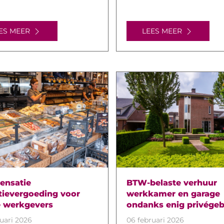
ES MEER
LEES MEER
ensatie
BTW-belaste verhuur
itievergoeding voor
werkkamer en garage
e werkgevers
ondanks enig privégeb
uari 2026
06 februari 2026