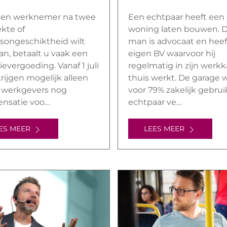
 een werknemer na twee
Een echtpaar heeft een
ekte of
woning laten bouwen. 
songeschiktheid wilt
man is advocaat en heef
an, betaalt u vaak een
eigen BV waarvoor hij
tievergoeding. Vanaf 1 juli
regelmatig in zijn werk
rijgen mogelijk alleen
thuis werkt. De garage 
e werkgevers nog
voor 79% zakelijk gebrui
nsatie voo…
echtpaar ve…
ES MEER
LEES MEER