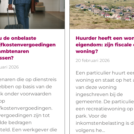
u de onbelaste
Huurder heeft een won
ijfkostenvergoedingen
eigendom: zijn fiscale
ambtenaren
woning?
ssen?
20 februari 2026
uari 2026
Een particulier huurt ee
naren die op dienstreis
woning en staat op het 
hebben op basis van de
van deze woning
ijk onder voorwaarden
ingeschreven bij de
op
gemeente. De particulie
jfkostenvergoedingen.
een recreatiewoning op
ergoedingen zijn tot
park. Voor de
lde bedragen
inkomstenbelasting is d
steld. Een werkgever die
volgens he…