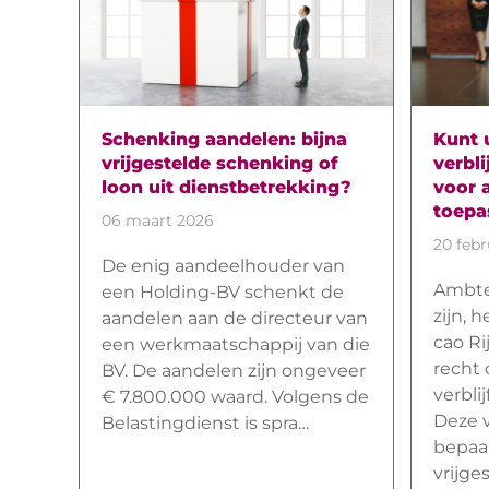
Schenking aandelen: bijna
Kunt 
vrijgestelde schenking of
verbl
loon uit dienstbetrekking?
voor 
toepa
06 maart 2026
20 febr
De enig aandeelhouder van
Ambte
een Holding-BV schenkt de
zijn, 
aandelen aan de directeur van
cao R
een werkmaatschappij van die
recht 
BV. De aandelen zijn ongeveer
verbli
€ 7.800.000 waard. Volgens de
Deze v
Belastingdienst is spra…
bepaa
vrijge