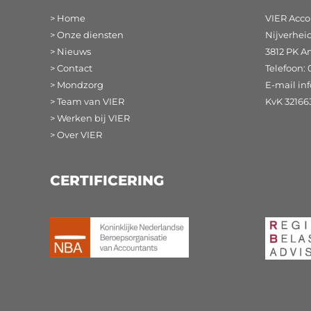
> Home
VIER Acco
> Onze diensten
Nijverhei
> Nieuws
3812 PK A
> Contact
Telefoon: 
> Mondzorg
E-mail
in
> Team van VIER
KvK 32166
> Werken bij VIER
> Over VIER
CERTIFICERING