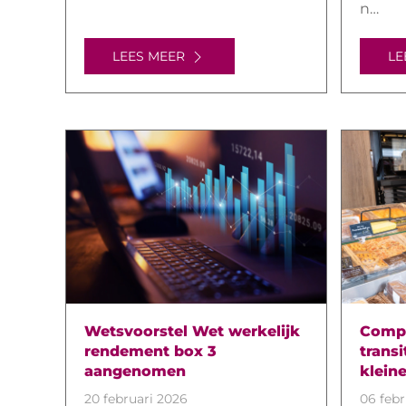
n…
LEES MEER
LE
Wetsvoorstel Wet werkelijk
Comp
rendement box 3
trans
aangenomen
klein
20 februari 2026
06 febr