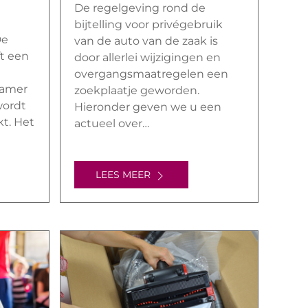
De regelgeving rond de
bijtelling voor privégebruik
De
van de auto van de zaak is
t een
door allerlei wijzigingen en
overgangsmaatregelen een
kamer
zoekplaatje geworden.
wordt
Hieronder geven we u een
kt. Het
actueel over…
LEES MEER