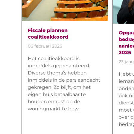
Fiscale plannen
Opgaa
coalitieakkoord
bedra
aanlev
06 februari 2026
2026
Het coalitieakkoord is
23 janu
inmiddels gepresenteerd.
Diverse thema’s hebben
Hebt 
inmiddels in de pers aandacht
iemand
gekregen. Zo blijft, om het
onder
eigen huis betaalbaar te
ook nie
houden en rust op de
dienst
woningmarkt te bew…
moet 
over d
bedra