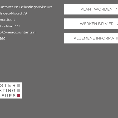
untants en Belastingadviseurs
KLANT WORDEN
dsweg-Noord 79
mersfoort
WERKEN BIJ VIER
033 464 1333
fo@vieraccountants.nl
ALGEMENE INFORMATI
360