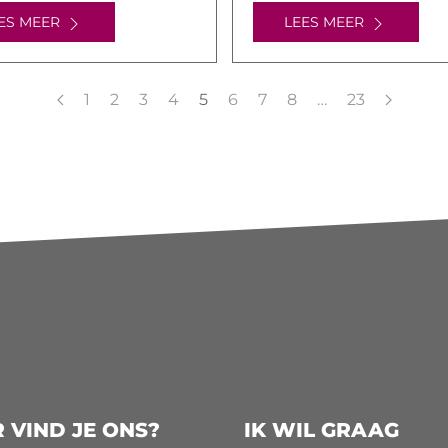
ES MEER
LEES MEER
1
2
3
4
5
6
7
8
…
23
 VIND JE ONS?
IK WIL GRAAG