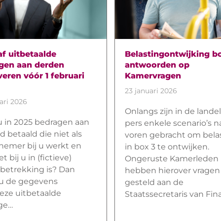
f uitbetaalde
Belastingontwijking bo
gen aan derden
antwoorden op
eren vóór 1 februari
Kamervragen
23 januari 2026
ari 2026
Onlangs zijn in de landel
u in 2025 bedragen aan
pers enkele scenario’s n
 betaald die niet als
voren gebracht om bela
nemer bij u werkt en
in box 3 te ontwijken.
t bij u in (fictieve)
Ongeruste Kamerleden
betrekking is? Dan
hebben hierover vragen
u de gegevens
gesteld aan de
eze uitbetaalde
Staatssecretaris van Fin
ge…