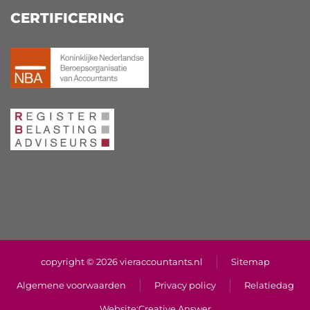
CERTIFICERING
copyright © 2026 vieraccountants.nl
Sitemap
Algemene voorwaarden
Privacy policy
Relatiedag
Website:
Creative Answer