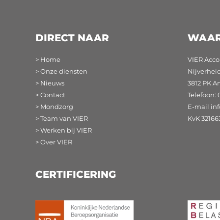
DIRECT NAAR
WAAR
> Home
VIER Acco
> Onze diensten
Nijverhei
> Nieuws
3812 PK A
> Contact
Telefoon: 
> Mondzorg
E-mail
in
> Team van VIER
KvK 32166
> Werken bij VIER
> Over VIER
CERTIFICERING