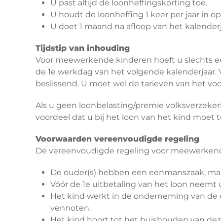
U past altijd de loonheffingskorting toe.
U houdt de loonheffing 1 keer per jaar in 
U doet 1 maand na afloop van het kalenderja
Tijdstip van inhouding
Voor meewerkende kinderen hoeft u slechts eenm
de 1e werkdag van het volgende kalenderjaar. V
beslissend. U moet wel de tarieven van het vo
Als u geen loonbelasting/premie volksverzeke
voordeel dat u bij het loon van het kind moet t
Voorwaarden vereenvoudigde regeling
De vereenvoudigde regeling voor meewerkend
De ouder(s) hebben een eenmanszaak, maat
Vóór de 1e uitbetaling van het loon neemt
Het kind werkt in de onderneming van de ou
vennoten.
Het kind hoort tot het huishouden van dez