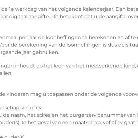
op de 1e werkdag van het volgende kalenderjaar. Dan beta
ar digitaal aangifte. Dit betekent dat u de aangifte over
aal per jaar de loonheffingen te berekenen en af te dra
oor de berekening van de loonheffingen is dus de situati
orgaande jaar gebruiken.
ringen inhoudt op het loon van het meewerkende kind, 
ellen.
e kinderen mag u toepassen onder de volgende voorw
schap, vof of cv.
 u de naam, het adres en het burgerservicenummer van 
der(s). In het geval van een maatschap, vof of cv gaat
e ouder(s).