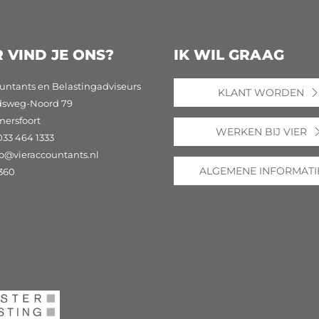
 VIND JE ONS?
IK WIL GRAAG
untants en Belastingadviseurs
KLANT WORDEN
dsweg-Noord 79
mersfoort
WERKEN BIJ VIER
033 464 1333
fo@vieraccountants.nl
ALGEMENE INFORMATI
360