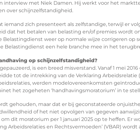
en interview met Niek Damen. Hij werkt voor het markt
fen over schijnzelfstandigheid.
 iemand zich presenteert als zelfstandige, terwijl er vo
id dat het betalen van belasting en/of premies wordt o
lastingdienst weer op normale wijze corrigeren op sc
de Belastingdienst een hele branche mee in het terugbr
andhaving op schijnzelfstandigheid?
 gepauzeerd, is een breed misverstand. Vanaf 1 mei 201
leidde tot de intrekking van de Verklaring Arbeidsrelat
beidsrelaties, werden modelovereenkomsten geïntroducee
inet het zogeheten ‘handhavingsmoratorium’ in te stell
wordt gehouden, maar dat er bij geconstateerde onjuis
dwillendheid of het niet opvolgen van gegeven aanwijz
 om dit moratorium per 1 januari 2025 op te heffen. Er w
eling Arbeidsrelaties en Rechtsvermoeden’ (VBAR) wor