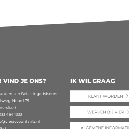
 VIND JE ONS?
IK WIL GRAAG
untants en Belastingadviseurs
KLANT WORDEN
dsweg-Noord 79
mersfoort
WERKEN BIJ VIER
033 464 1333
fo@vieraccountants.nl
ALGEMENE INFORMATI
360