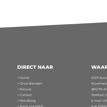
DIRECT NAAR
WAAR
> Home
VIER Acco
> Onze diensten
Nijverhei
> Nieuws
3812 PK A
> Contact
Telefoon: 
> Mondzorg
E-mail
in
> Team van VIER
KvK 32166