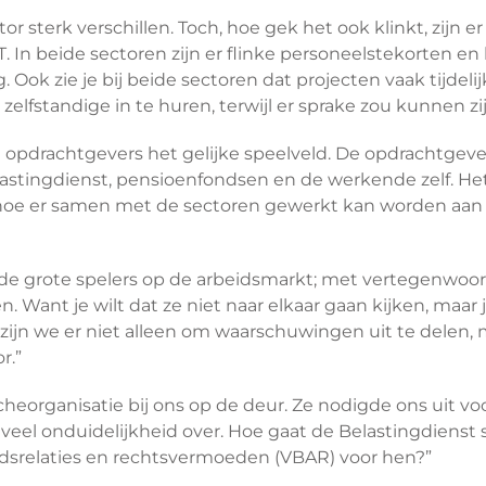
ctor sterk verschillen. Toch, hoe gek het ook klinkt, zij
 In beide sectoren zijn er flinke personeelstekorten en h
. Ook zie je bij beide sectoren dat projecten vaak tijdeli
 zelfstandige in te huren, terwijl er sprake zou kunnen z
n opdrachtgevers het gelijke speelveld. De opdrachtgeve
 Belastingdienst, pensioenfondsen en de werkende zelf.
oe er samen met de sectoren gewerkt kan worden aan h
de grote spelers op de arbeidsmarkt; met vertegenwoord
 Want je wilt dat ze niet naar elkaar gaan kijken, maar
ijn we er niet alleen om waarschuwingen uit te delen, m
r.”
heorganisatie bij ons op de deur. Ze nodigde ons uit v
is veel onduidelijkheid over. Hoe gaat de Belastingdien
idsrelaties en rechtsvermoeden (VBAR) voor hen?”