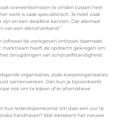
n er ook overeenkomsten te vinden tussen heel
et werk is vaak specialistisch. Je hebt vaak
jk zijn en een deadline kennen. Dat allemaal
ijn van een dienstverband.”
r (oftewel de werkgever) ontloopt daarnaast
 Het marktteam heeft de opdracht gekregen om
et terugdringen van schijnzelfstandigheid.
igende organisaties, zoals koepelorganisaties,
 juist samenwerken. Dan kun je bijvoorbeeld
aar ook om te kijken of er alternatieve
oor hun ledenbijeenkomst om daar een uur te
st straks handhaven? Wat betekent het nieuwe