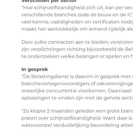
Verschillen per sector
“Hoe schijnzelfstandigheid zich uit, kan per se
verschillende branches zoals de bouw en de ICT.
veel kennis, vaardigheden en certificaten nodig
maakt het aantrekkelijk om iemand tijdelijk als
Door zulke contracten aan te bieden, verstore
zijn verplichtingen richting bijvoorbeeld de
te onderzoeken welke belangen er spelen en h
In gesprek
“De Belastingdienst is daarom in gesprek met 
branchevertegenwoordigers of vakverenigingen.
oneerlijke concurrentie voorkomen. Daarnaast z
oplossingen te vinden zijn met de gehele secto
“Zo klopte 2 maanden geleden een grote branc
praten over schijnzelfstandigheid. Want daar 
wetsvoorstel Verduidelijking beoordeling arbe